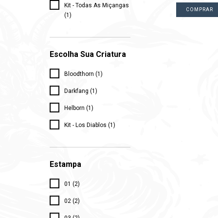
Kit - Todas As Miçangas
COMPRAR
(1)
Escolha Sua Criatura
Bloodthorn (1)
Darkfang (1)
Helborn (1)
Kit - Los Diablos (1)
Estampa
01 (2)
02 (2)