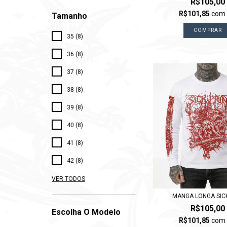
R$105,00
R$101,85
com
Tamanho
COMPRAR
35 (8)
36 (8)
37 (8)
38 (8)
39 (8)
40 (8)
41 (8)
42 (8)
VER TODOS
MANGA LONGA SICK
R$105,00
Escolha O Modelo
R$101,85
com