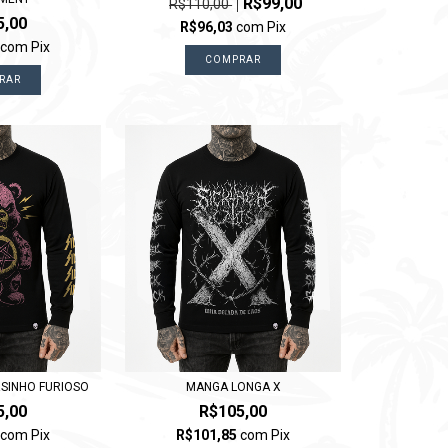
R$99,00
R$110,00
5,00
R$96,03
com
Pix
5
com
Pix
COMPRAR
RAR
SINHO FURIOSO
MANGA LONGA X
5,00
R$105,00
5
com
Pix
R$101,85
com
Pix