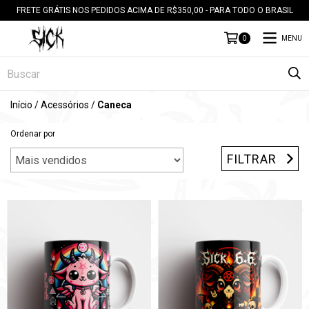
FRETE GRÁTIS NOS PEDIDOS ACIMA DE R$350,00 - PARA TODO O BRASIL
MENU
0
Início
/
Acessórios
/
Caneca
Ordenar por
FILTRAR