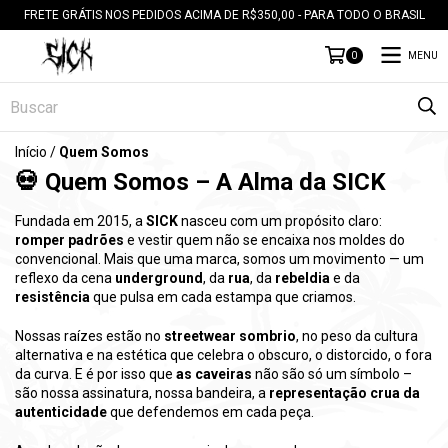
FRETE GRÁTIS NOS PEDIDOS ACIMA DE R$350,00 - PARA TODO O BRASIL
MENU
0
Início
/
Quem Somos
💀 Quem Somos – A Alma da SICK
Fundada em 2015, a
SICK
nasceu com um propósito claro:
romper padrões
e vestir quem não se encaixa nos moldes do
convencional. Mais que uma marca, somos um movimento — um
reflexo da cena
underground
, da
rua
, da
rebeldia
e da
resistência
que pulsa em cada estampa que criamos.
Nossas raízes estão no
streetwear sombrio
, no peso da cultura
alternativa e na estética que celebra o obscuro, o distorcido, o fora
da curva. E é por isso que
as caveiras
não são só um símbolo –
são nossa assinatura, nossa bandeira, a
representação crua da
autenticidade
que defendemos em cada peça.