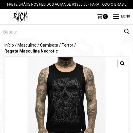
FRETE GRÁTIS NOS PEDIDOS ACIMA DE R$350,00 - PARA TODO O BRASIL
MENU
0
Início
/
Masculino
/
Camiseta
/
Terror
/
Regata Masculina Necrotic