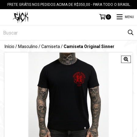
FRETE GRÁTIS NOS PEDIDOS ACIMA DE R$350,00 - PARA TODO O BRASIL
MENU
0
Início
/
Masculino
/
Camiseta
/
Camiseta Original Sinner