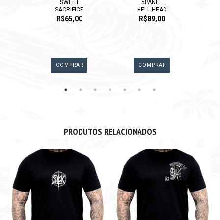
SWEET
5PANEL
TEM
SACRIFICE
HELL HEAD
R$65,00
R$89,00
R
COMPRAR
COMPRAR
PRODUTOS RELACIONADOS